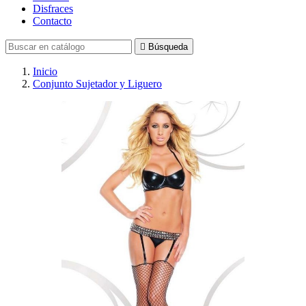
Disfraces
Contacto

Búsqueda
Inicio
Conjunto Sujetador y Liguero